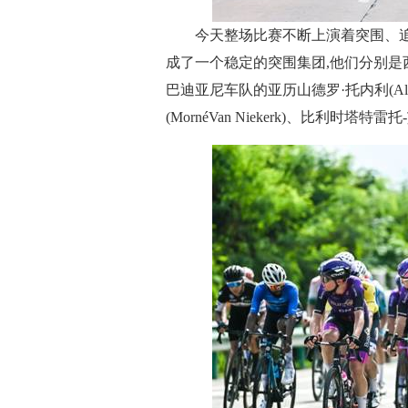
今天整场比赛不断上演着突围、追
成了一个稳定的突围集团,他们分别是西班牙
巴迪亚尼车队的亚历山德罗·托内利(Aless
(MornéVan Niekerk)、比利时塔特雷托