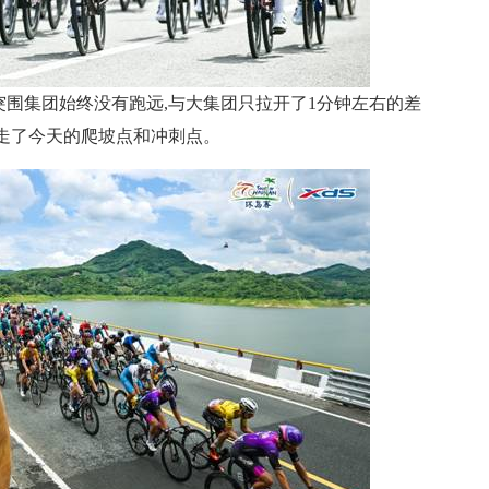
人突围集团始终没有跑远,与大集团只拉开了1分钟左右的差
走了今天的爬坡点和冲刺点。