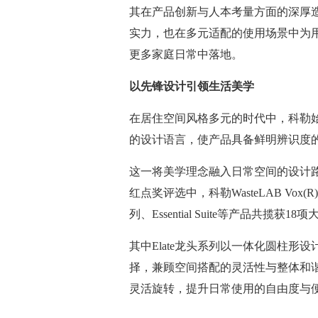
其在产品创新与人本考量方面的深厚
实力，也在多元适配的使用场景中为用
更多家庭日常中落地。
以
先锋设计
引领生活美学
在居住空间风格多元的时代中，科勒
的设计语言，使产品具备鲜明辨识度
这一将美学理念融入日常空间的设计路
红点奖评选中，科勒WasteLAB Vox(R
列、Essential Suite等产品共揽获18
其中Elate龙头系列以一体化圆柱
择，兼顾空间搭配的灵活性与整体和谐
灵活旋转，提升日常使用的自由度与