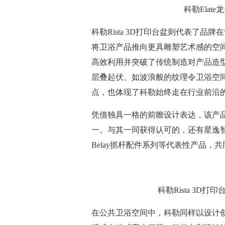
科勒Elat
科勒Rista 3D打印台盆则代表了
将卫浴产品推向更具雕塑艺术感的空
高效利用并突破了传统制造对产品造
层叠起伏、如波浪般的纹理令卫浴空
点，也体现了科勒始终走在行业前沿
凭借独具一格的前瞻设计表达，该产品获
一。与其一同获得认可的，还有星逸智能坐
Belay抓杆配件系列等代表性产品
科勒Rista 3
在公共卫浴空间中，科勒同样以设计创