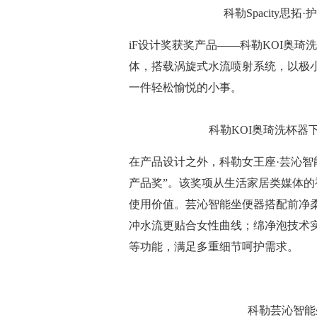
科勒Spacity
iF设计奖获奖产品——科勒KOI奥
体，搭载涡旋式水流喷射系统，以极
一件轻松愉悦的小事。
科勒KOI奥琦洗杯
在产品设计之外，科勒女王座·芸沁智能坐
产品奖”。该奖项从生活家居类媒体
使用价值。芸沁智能坐便器搭配前净
冲水流更贴合女性曲线；绵净泡技术
等功能，满足多重细节呵护需求。
科勒芸沁智能