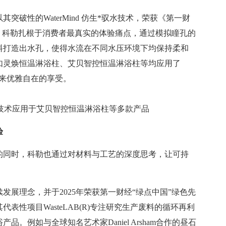
破性的WaterMind 仿生*驭水技术，荣获《第一财
范奖。科勒扎根于消费者最真实的体验痛点，通过模拟瞳孔的
料打造出水孔，使得水流在不同水压环境下均保持柔和
品如灵焕恒温淋浴柱、艾贝智控恒温淋浴柱等均应用了
浴带来优雅自在的享受。
生驭水技术应用于艾贝智控恒温淋浴柱等多款产品
验
的同时，科勒也通过对材料与工艺的深度思考，让可持
发展理念，并于2025年荣获第一财经“绿点中国”绿色先
表性项目WasteLAB(R)专注研究生产废料的循环再利
。例如与全球知名艺术家Daniel Arsham合作的昼石