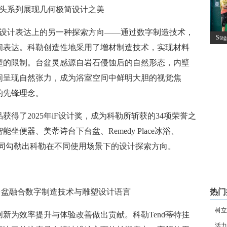
e龙头系列展现几何极简设计之美
品牌在设计表达上的另一种探索方向——通过数字制造技术，
St
间表达。科勒创造性地采用了增材制造技术，实现材料
型的限制。台盆灵感源自岩石侵蚀后的自然形态，内壁
间呈现自然张力，成为浴室空间中鲜明大胆的视觉焦
的先锋理念。
得了2025年iF设计奖，成为科勒所斩获的34项荣誉之
便器、美蒂诗台下台盆、Remedy Place冰浴、
，共同勾勒出科勒在不同使用场景下的设计探索方向。
D打印台盆融合数字制造技术与雕塑设计语言
热门
树立
新为效率提升与体验改善做出贡献。科勒Tend蒂特挂
活力