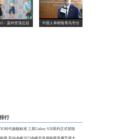
age5︱盖特登顶总冠
中国人寿财险青岛市分
排行
5G时代旗舰标准 三星Galaxy S20系列正式登陆
电商 跃动赤峰2023赤峰市首届电商直播节盛大