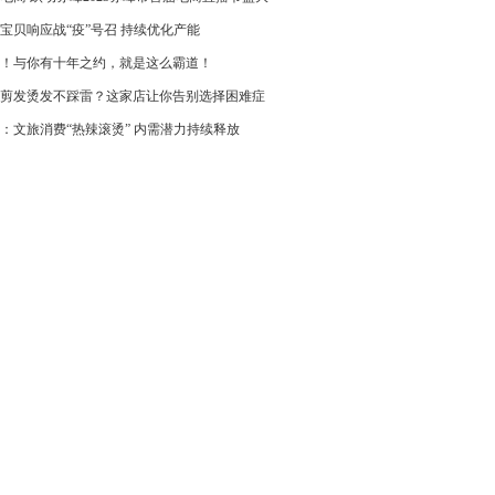
宝贝响应战“疫”号召 持续优化产能
！与你有十年之约，就是这么霸道！
剪发烫发不踩雷？这家店让你告别选择困难症
：文旅消费“热辣滚烫” 内需潜力持续释放