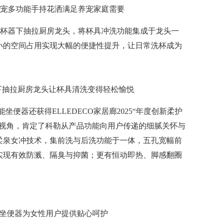
思拓·护宠多功能手持花洒满足养宠家庭需要
琦洗杯器下抽拉厨房龙头，将杯具冲洗功能集成于龙头一
小的空间占用实现大幅的便捷性提升，让日常洗杯成为
器下抽拉厨房龙头让杯具清洗变得轻松愉悦
便器还获得ELLEDECO家居廊2025“年度创新柔护
的视角，肯定了科勒从产品功能向用户传递的细腻关怀与
柔泉女冲技术，集前洗与后洗功能于一体，五孔宽幅前
实现有效防溅、隔臭与抑菌；更有恒动即热、脚感翻圈
坐便器为女性用户提供贴心呵护