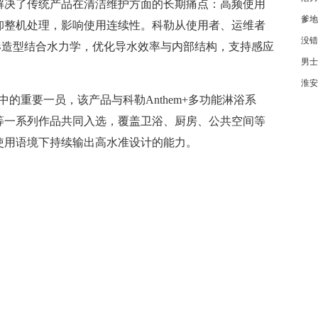
解决了传统产品在清洁维护方面的长期痛点：高频使用
爹地
卸整机处理，影响使用连续性。科勒从使用者、运维者
没错
形造型结合水力学，优化导水效率与内部结构，支持感应
男士
。
淮安
荣誉中的重要一员，该产品与科勒Anthem+多功能淋浴系
等一系列作品共同入选，覆盖卫浴、厨房、公共空间等
使用语境下持续输出高水准设计的能力。