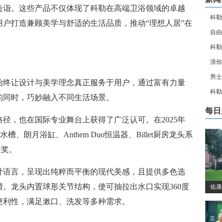
造诣。这些产品不仅体现了科勒在高端卫浴领域的卓越
科勒
户打造兼顾美学与舒适的生活品质，推动“理想人居”在
自由
科勒
浪你
男士
始终让设计与美学理念真正服务于用户，通过富有力量
科勒
的同时，巧妙融入不同生活场景。
每日
径，也在国际专业舞台上获得了广泛认可。在2025年
)水槽、朗月浴缸、Anthem Duo恒温器、Billet厨房龙头系
项大奖。
形设计语言，呈现出纯粹而平衡的现代美感，且提供多色选
。龙头内置球形关节结构，使可抽拉出水口实现360度
佑康
便利性，满足漱口、洗发等多种需求。