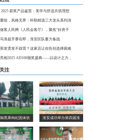
 2025 获奖产品鉴赏：美学与舒适共筑理想
重组，风格无界：科勒精选三大龙头系列演
做客人民网《人民会客厅》，聚焦“好房子
马淮超开赛在即，淮安区队蓄力备战
剪发烫发不踩雷？这家店让你告别选择困难
亮相2025 AD100颁奖盛典——以设计之力，
关注
御黑果枸杞固体饮
淮安成功举办第四届淮