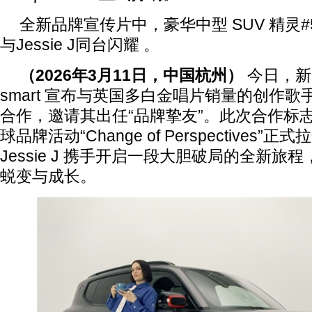
全新品牌宣传片中，豪华中型 SUV 精灵#
与Jessie J同台闪耀 。
（
2026
年
3
月
1
1
日，中国杭州）
今日，新
smart 宣布与英国多白金唱片销量的创作歌手 J
合作，邀请其出任“品牌挚友”。此次合作标志着sm
球品牌活动“Change of Perspectives”正
Jessie J 携手开启一段大胆破局的全新
蜕变与成长。