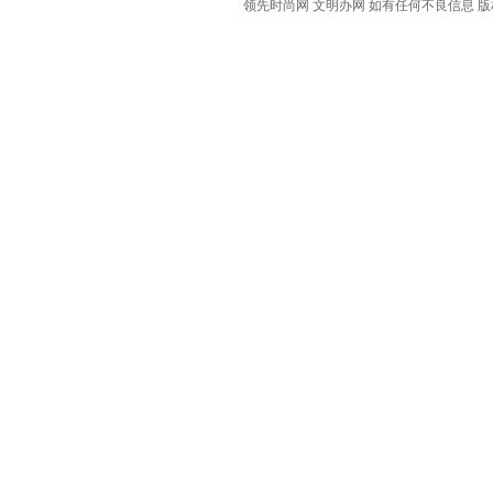
领先时尚网 文明办网 如有任何不良信息 版权等其