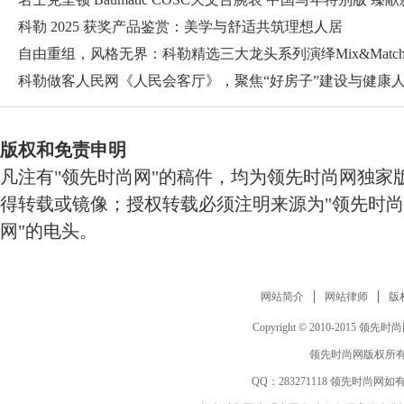
科勒 2025 获奖产品鉴赏：美学与舒适共筑理想人居
自由重组，风格无界：科勒精选三大龙头系列演绎Mix&Matc
感
科勒做客人民网《人民会客厅》，聚焦“好房子”建设与健康
版权和免责申明
凡注有"领先时尚网"的稿件，均为领先时尚网独家
得转载或镜像；授权转载必须注明来源为"领先时尚
网"的电头。
网站简介
网站律师
版
Copyright © 2010-2015 领先时尚网 w
领先时尚网版权所有
QQ：
283271118
领先时尚网如有